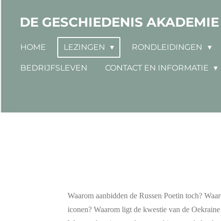
Ga
DE GESCHIEDENIS AKADEMIE
direct
naar
HOME
LEZINGEN
RONDLEIDINGEN
de
hoofdinhoud
BEDRIJFSLEVEN
CONTACT EN INFORMATIE
Waarom aanbidden de Russen Poetin toch? Waarom
iconen? Waarom ligt de kwestie van de Oekrain