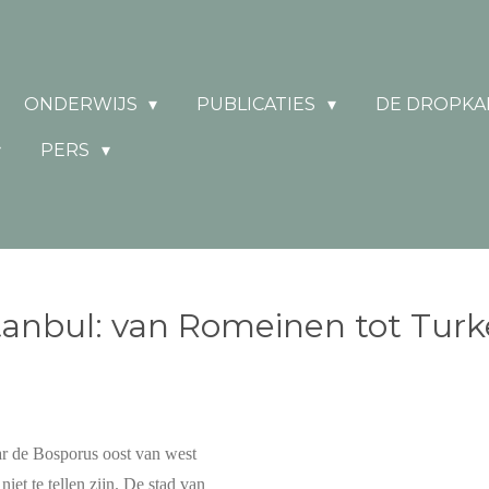
ONDERWIJS
PUBLICATIES
DE DROPKA
PERS
tanbul: van Romeinen tot Tur
ar de Bosporus oost van west
et te tellen zijn. De stad van