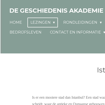
Ga
DE GESCHIEDENIS AKADEMIE
direct
naar
HOME
LEZINGEN
RONDLEIDINGEN
de
hoofdinhoud
BEDRIJFSLEVEN
CONTACT EN INFORMATIE
Is
Is er een mooiere stad dan Istanbul? Een stad wa
scheidt, waar de antieke en Osmaanse gebouwen ni